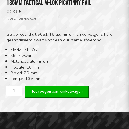
135MM TACTICAL M-LOK PICATINNY RAIL
€
23.95
TIJDELIJK UITVERKOCHT
Gefabriceerd uit 6061-T6 aluminium en vervolgens hard
geanodiseerd zwart voor een duurzame afwerking
Model: M-LOK
Kleur: zwart
Materiaal: aluminium
Hoogte: 10 mm
Breed: 20 mm
Lengte: 135 mm
135mm
Toevoegen aan winkelwagen
Tactical
M-
LOK
Picatinny
Rail
aantal