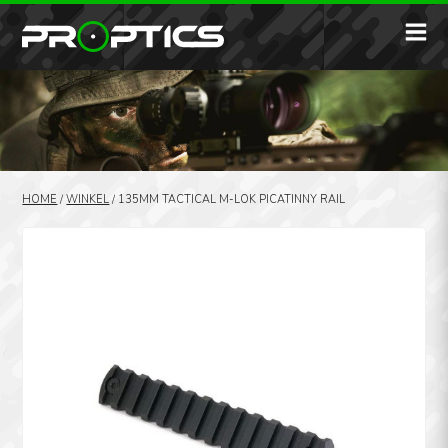
HOME
/
WINKEL
/
135MM TACTICAL M-LOK PICATINNY RAIL