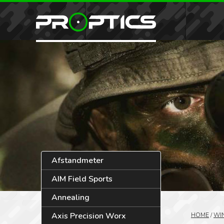
Afstandmeter
AIM Field Sports
Annealing
Axis Precision Worx
HOME
/
WI