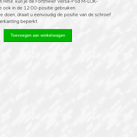
on Rifle, kun je de Fortmeier Versa-Pod M-LOK-
 ook in de 12:00-positie gebruiken.
e doen, draait u eenvoudig de positie van de schroef
erkanting beperkt.
er
Toevoegen aan winkelwagen