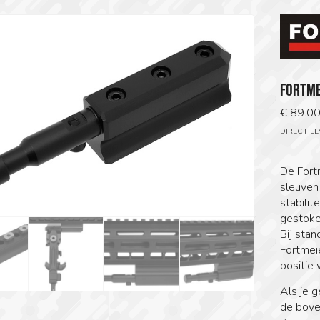
FORTME
€
89.0
DIRECT L
De Fort
sleuven
stabili
gestoke
Bij stan
Fortmei
positie 
Als je 
de bove