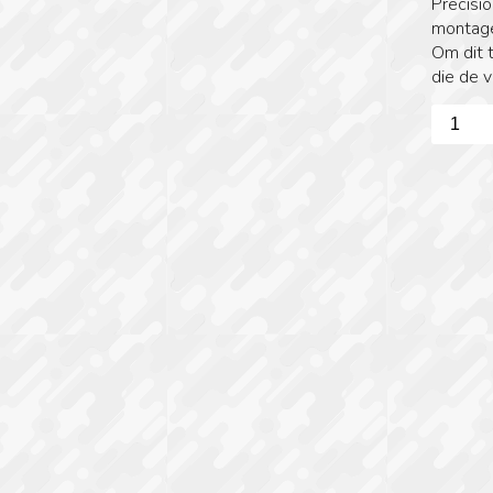
Precisi
montage
Om dit t
die de v
Fortmei
M-
Lok
adapter
aantal