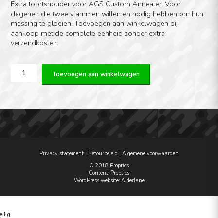
Extra toortshouder voor AGS Custom Annealer. Voor
degenen die twee vlammen willen en nodig hebben om hun
messing te gloeien. Toevoegen aan winkelwagen bij
aankoop met de complete eenheid zonder extra
verzendkosten.
Extra
Toevoegen aan winkelwagen
Toortshouder
voor
AGS
Custom
Annealer
aantal
Privacy statement
|
Retourbeleid
|
Algemene voorwaarden
© 2018 Proptics
Content: Proptics
WordPress website
: Alderlane
eilig