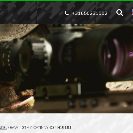
+31650231992
NKEL
/
EAW – GTM PICATINNY Ø34 H15 MM