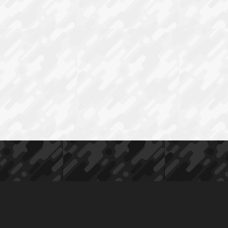
H15
MM
aantal