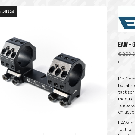
EDING!
EAW – 
€
289.
DIRECT L
De Germ
baanbre
tactisch
modulai
toepass
en acce
EAW bie
tactisch