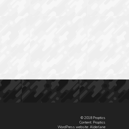
© 2018 Proptics
Content: Proptics
WordPress website
: Alderlane