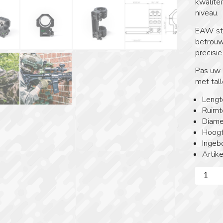
kwalitei
niveau.
EAW sta
betrouw
precisie
Pas uw 
met tal
Lengt
Ruimt
Diame
Hoogt
Ingeb
Artik
EAW
-
GTM
PICATI
Ø34