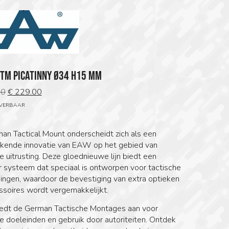
GTM PICATINNY Ø34 H15 MM
Oorspronkelijke
Huidige
00
€
229.00
prijs
prijs
EVERBAAR
was:
is:
€ 289.00.
€ 229.00.
an Tactical Mount onderscheidt zich als een
kende innovatie van EAW op het gebied van
e uitrusting. Deze gloednieuwe lijn biedt een
r systeem dat speciaal is ontworpen voor tactische
ingen, waardoor de bevestiging van extra optieken
ssoires wordt vergemakkelijkt.
dt de German Tactische Montages aan voor
e doeleinden en gebruik door autoriteiten. Ontdek