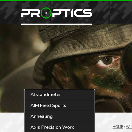
Afstandmeter
AIM Field Sports
Annealing
Axis Precision Worx
HOME
/
WI