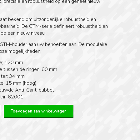
t, precisie en robuustheid op een geheel nieuw
at bekend om uitzonderlijke robuustheid en
baarheid. De GTM-serie definieert robuustheid en
 op een nieuw niveau.
GTM-houder aan uw behoeften aan. De modulaire
loze mogelijkheden.
e; 120 mm
e tussen de ringen; 60 mm
ter: 34 mm
e; 15 mm (hoog)
ouwde Anti-Cant-bubbel
elnr: 62001
Toevoegen aan winkelwagen
NNY