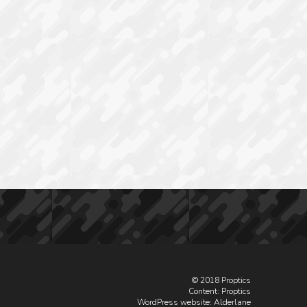
© 2018 Proptics
Content: Proptics
WordPress website
: Alderlane