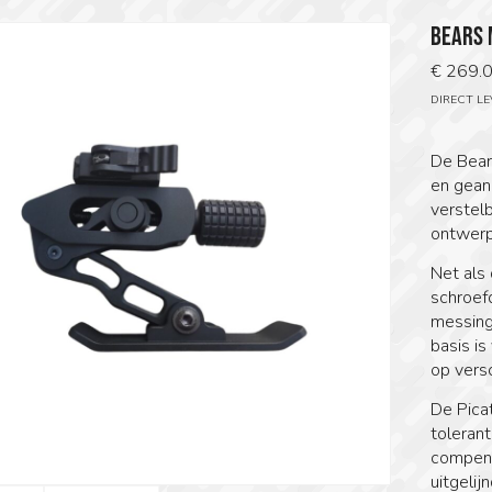
BEARS 
€
269.
DIRECT L
De Bear
en geano
verstelb
ontwerp
Net als
schroef
messing
basis is
op vers
De Pica
tolerant
compens
uitgelij