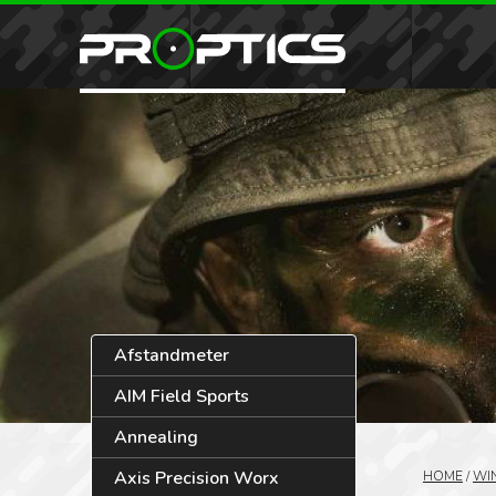
Afstandmeter
AIM Field Sports
Annealing
Axis Precision Worx
HOME
/
WI