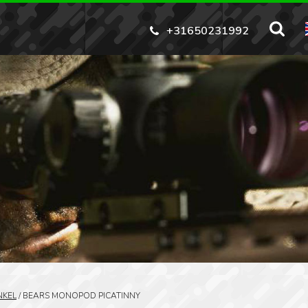
+31650231992
NKEL
/
BEARS MONOPOD PICATINNY