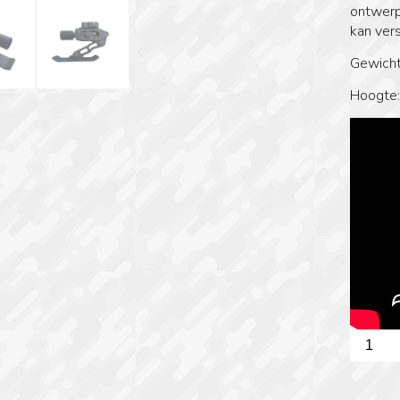
ontwerp
kan vers
Gewicht
Hoogte
Bears
Monopo
Picatinn
aantal