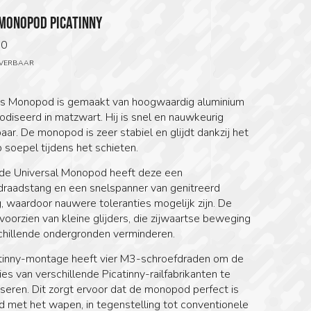
MONOPOD PICATINNY
00
EVERBAAR
s Monopod is gemaakt van hoogwaardig aluminium
diseerd in matzwart. Hij is snel en nauwkeurig
aar. De monopod is zeer stabiel en glijdt dankzij het
 soepel tijdens het schieten.
 de Universal Monopod heeft deze een
draadstang en een snelspanner van genitreerd
, waardoor nauwere toleranties mogelijk zijn. De
 voorzien van kleine glijders, die zijwaartse beweging
chillende ondergronden verminderen.
tinny-montage heeft vier M3-schroefdraden om de
ies van verschillende Picatinny-railfabrikanten te
eren. Dit zorgt ervoor dat de monopod perfect is
nd met het wapen, in tegenstelling tot conventionele